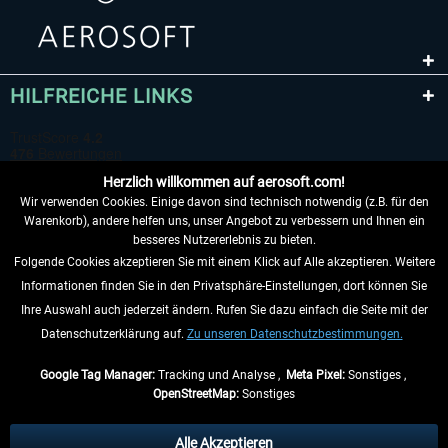
HILFREICHE LINKS
Herzlich willkommen auf aerosoft.com!
Wir verwenden Cookies. Einige davon sind technisch notwendig (z.B. für den
Warenkorb), andere helfen uns, unser Angebot zu verbessern und Ihnen ein
besseres Nutzererlebnis zu bieten.
Folgende Cookies akzeptieren Sie mit einem Klick auf Alle akzeptieren. Weitere
VERTRAG WIDERRUFEN
Informationen finden Sie in den Privatsphäre-Einstellungen, dort können Sie
Ihre Auswahl auch jederzeit ändern. Rufen Sie dazu einfach die Seite mit der
INFORMATIONEN
Datenschutzerklärung auf.
Zu unseren Datenschutzbestimmungen.
NICHTS MEHR VERPASSEN
Google Tag Manager:
Tracking und Analyse ,
Meta Pixel:
Sonstiges ,
OpenStreetMap:
Sonstiges
* Alle Preise inkl. gesetzl. Mehrwertsteuer zzgl.
Versandkosten
, wenn nicht
anders beschrieben.
Alle Akzeptieren