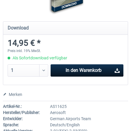
Mega Airport Frankfurt V2.0
Mega Airport Berlin Brande
Download
14,95 € *
29,95 € *
24,95 € *
Preis inkl. 19% MwSt.
Als Sofortdownload verfügbar
In den
Warenkorb
Merken
Artikel-Nr.:
AS11625
Hersteller/Publisher:
Aerosoft
Entwickler:
German Airports Team
Sprache:
Deutsch/English