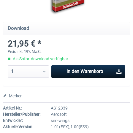
Airports of Mexiko City & Central
US Cities X - Chicago
Download
21,95 € *
27,95 € *
14,95 € *
Preis inkl. 19% MwSt.
Als Sofortdownload verfügbar
In den
Warenkorb
Merken
Artikel-Nr.:
AS12339
Hersteller/Publisher:
Aerosoft
Entwickler:
sim-wings
Aktuelle Version:
1.01(FSX),1.00(FS9)