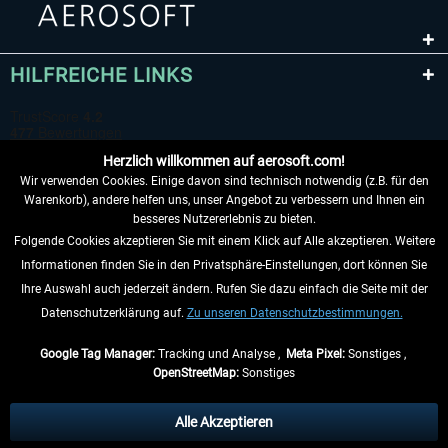
HILFREICHE LINKS
Herzlich willkommen auf aerosoft.com!
Wir verwenden Cookies. Einige davon sind technisch notwendig (z.B. für den
Warenkorb), andere helfen uns, unser Angebot zu verbessern und Ihnen ein
besseres Nutzererlebnis zu bieten.
Folgende Cookies akzeptieren Sie mit einem Klick auf Alle akzeptieren. Weitere
VERTRAG WIDERRUFEN
Informationen finden Sie in den Privatsphäre-Einstellungen, dort können Sie
Ihre Auswahl auch jederzeit ändern. Rufen Sie dazu einfach die Seite mit der
INFORMATIONEN
Datenschutzerklärung auf.
Zu unseren Datenschutzbestimmungen.
NICHTS MEHR VERPASSEN
Google Tag Manager:
Tracking und Analyse ,
Meta Pixel:
Sonstiges ,
OpenStreetMap:
Sonstiges
* Alle Preise inkl. gesetzl. Mehrwertsteuer zzgl.
Versandkosten
, wenn nicht
anders beschrieben.
Alle Akzeptieren
** Gilt für Lieferungen innerhalb Deutschlands, Lieferzeiten für andere Länder