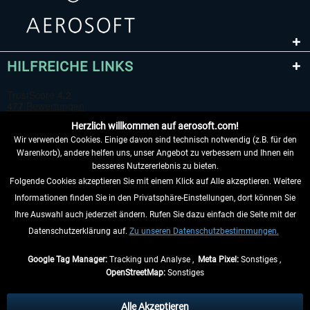
HILFREICHE LINKS
Herzlich willkommen auf aerosoft.com!
Wir verwenden Cookies. Einige davon sind technisch notwendig (z.B. für den
Warenkorb), andere helfen uns, unser Angebot zu verbessern und Ihnen ein
besseres Nutzererlebnis zu bieten.
Folgende Cookies akzeptieren Sie mit einem Klick auf Alle akzeptieren. Weitere
VERTRAG WIDERRUFEN
Informationen finden Sie in den Privatsphäre-Einstellungen, dort können Sie
Ihre Auswahl auch jederzeit ändern. Rufen Sie dazu einfach die Seite mit der
INFORMATIONEN
Datenschutzerklärung auf.
Zu unseren Datenschutzbestimmungen.
NICHTS MEHR VERPASSEN
Google Tag Manager:
Tracking und Analyse ,
Meta Pixel:
Sonstiges ,
OpenStreetMap:
Sonstiges
* Alle Preise inkl. gesetzl. Mehrwertsteuer zzgl.
Versandkosten
, wenn nicht
anders beschrieben.
Alle Akzeptieren