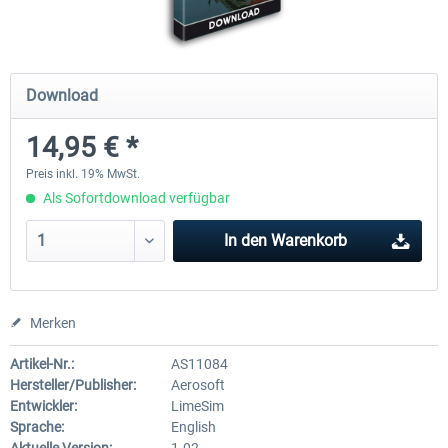
Airports of Mexiko City & Central
US Cities X - Chicago
Download
14,95 € *
27,95 € *
14,95 € *
Preis inkl. 19% MwSt.
Als Sofortdownload verfügbar
In den
Warenkorb
Merken
Artikel-Nr.:
AS11084
Hersteller/Publisher:
Aerosoft
Entwickler:
LimeSim
Sprache:
English