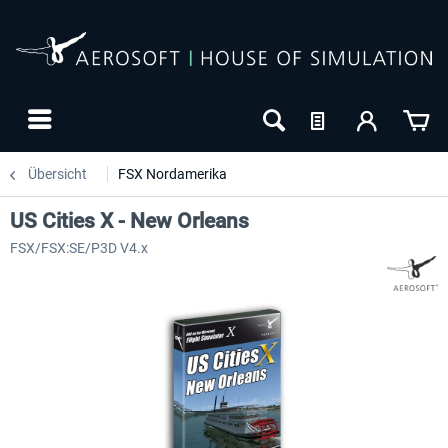
Übersicht
FSX Nordamerika
US Cities X - New Orleans
FSX/FSX:SE/P3D V4.x