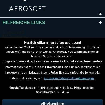
HILFREICHE LINKS
Herzlich willkommen auf aerosoft.com!
Wir verwenden Cookies. Einige davon sind technisch notwendig (z.B. für den
Warenkorb), andere helfen uns, unser Angebot zu verbessern und Ihnen ein
besseres Nutzererlebnis zu bieten.
Folgende Cookies akzeptieren Sie mit einem Klick auf Alle akzeptieren. Weitere
VERTRAG WIDERRUFEN
Informationen finden Sie in den Privatsphäre-Einstellungen, dort können Sie
Ihre Auswahl auch jederzeit ändern. Rufen Sie dazu einfach die Seite mit der
INFORMATIONEN
Datenschutzerklärung auf.
Zu unseren Datenschutzbestimmungen.
NICHTS MEHR VERPASSEN
Google Tag Manager:
Tracking und Analyse ,
Meta Pixel:
Sonstiges ,
OpenStreetMap:
Sonstiges
* Alle Preise inkl. gesetzl. Mehrwertsteuer zzgl.
Versandkosten
, wenn nicht
anders beschrieben.
Alle Akzeptieren