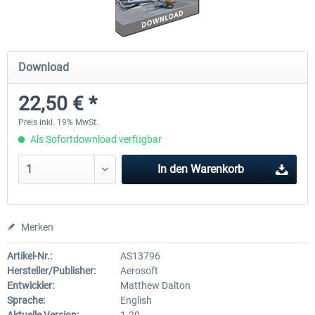
Airports of Mexiko City & Central
US Cities X - Chicago
Download
22,50 € *
27,95 € *
14,95 € *
Preis inkl. 19% MwSt.
Als Sofortdownload verfügbar
In den
Warenkorb
Merken
Artikel-Nr.:
AS13796
Hersteller/Publisher:
Aerosoft
Entwickler:
Matthew Dalton
Sprache:
English