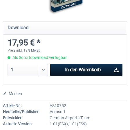
Mega Airport Frankfurt V2.0
Mega Airport Berlin Brande
Download
17,95 € *
29,95 € *
24,95 € *
Preis inkl. 19% MwSt.
Als Sofortdownload verfügbar
In den
Warenkorb
Merken
Artikel-Nr.:
AS10752
Hersteller/Publisher:
Aerosoft
Entwickler:
German Airports Team
Aktuelle Version:
1.01(FSX),1.01(FS9)