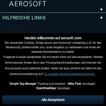
HILFREICHE LINKS
Herzlich willkommen auf aerosoft.com!
Wir verwenden Cookies. Einige davon sind technisch notwendig (z.B. für den
Warenkorb), andere helfen uns, unser Angebot zu verbessern und Ihnen ein
besseres Nutzererlebnis zu bieten.
Folgende Cookies akzeptieren Sie mit einem Klick auf Alle akzeptieren. Weitere
VERTRAG WIDERRUFEN
Informationen finden Sie in den Privatsphäre-Einstellungen, dort können Sie
Ihre Auswahl auch jederzeit ändern. Rufen Sie dazu einfach die Seite mit der
INFORMATIONEN
Datenschutzerklärung auf.
Zu unseren Datenschutzbestimmungen.
NICHTS MEHR VERPASSEN
Google Tag Manager:
Tracking und Analyse ,
Meta Pixel:
Sonstiges ,
OpenStreetMap:
Sonstiges
* Alle Preise inkl. gesetzl. Mehrwertsteuer zzgl.
Versandkosten
, wenn nicht
anders beschrieben.
Alle Akzeptieren
** Gilt für Lieferungen innerhalb Deutschlands, Lieferzeiten für andere Länder