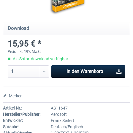
Mega Airport Frankfurt V2.0
Mega Airport Berlin Brande
Download
15,95 € *
29,95 € *
24,95 € *
Preis inkl. 19% MwSt.
Als Sofortdownload verfügbar
In den
Warenkorb
Merken
Artikel-Nr.:
AS11647
Hersteller/Publisher:
Aerosoft
Entwickler:
Frank Seifert
Sprache:
Deutsch/Englisch