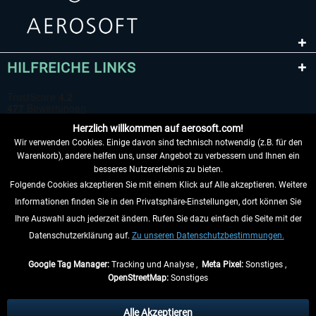
HILFREICHE LINKS
Herzlich willkommen auf aerosoft.com!
Wir verwenden Cookies. Einige davon sind technisch notwendig (z.B. für den
Warenkorb), andere helfen uns, unser Angebot zu verbessern und Ihnen ein
besseres Nutzererlebnis zu bieten.
Folgende Cookies akzeptieren Sie mit einem Klick auf Alle akzeptieren. Weitere
VERTRAG WIDERRUFEN
Informationen finden Sie in den Privatsphäre-Einstellungen, dort können Sie
Ihre Auswahl auch jederzeit ändern. Rufen Sie dazu einfach die Seite mit der
INFORMATIONEN
Datenschutzerklärung auf.
Zu unseren Datenschutzbestimmungen.
NICHTS MEHR VERPASSEN
Google Tag Manager:
Tracking und Analyse ,
Meta Pixel:
Sonstiges ,
OpenStreetMap:
Sonstiges
* Alle Preise inkl. gesetzl. Mehrwertsteuer zzgl.
Versandkosten
, wenn nicht
anders beschrieben.
Alle Akzeptieren