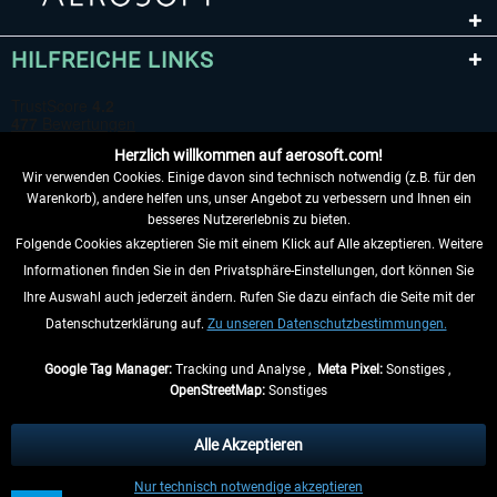
HILFREICHE LINKS
Herzlich willkommen auf aerosoft.com!
Wir verwenden Cookies. Einige davon sind technisch notwendig (z.B. für den
Warenkorb), andere helfen uns, unser Angebot zu verbessern und Ihnen ein
besseres Nutzererlebnis zu bieten.
Folgende Cookies akzeptieren Sie mit einem Klick auf Alle akzeptieren. Weitere
VERTRAG WIDERRUFEN
Informationen finden Sie in den Privatsphäre-Einstellungen, dort können Sie
Ihre Auswahl auch jederzeit ändern. Rufen Sie dazu einfach die Seite mit der
INFORMATIONEN
Datenschutzerklärung auf.
Zu unseren Datenschutzbestimmungen.
NICHTS MEHR VERPASSEN
Google Tag Manager:
Tracking und Analyse ,
Meta Pixel:
Sonstiges ,
OpenStreetMap:
Sonstiges
* Alle Preise inkl. gesetzl. Mehrwertsteuer zzgl.
Versandkosten
, wenn nicht
anders beschrieben.
Alle Akzeptieren
** Gilt für Lieferungen innerhalb Deutschlands, Lieferzeiten für andere Länder
Nur technisch notwendige akzeptieren
entnehmen Sie bitte den
Versandinformationen
.