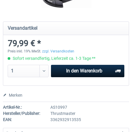
Honeycomb - Foxtrot Aviation Stick
Pro Flight Trainer - PUMA X A
Versandartikel
Snap Action
79,99 € *
149,99 € *
2.149,99 € *
Preis inkl. 19% MwSt.
zzgl. Versandkosten
Sofort versandfertig, Lieferzeit ca. 1-3 Tage **
In den
Warenkorb
Merken
Artikel-Nr.:
AS10997
Hersteller/Publisher:
Thrustmaster
EAN:
3362932913535