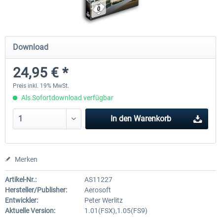
Mega Airport Frankfurt V2.0
Mega Airport Berlin Brande
Download
24,95 € *
29,95 € *
24,95 € *
Preis inkl. 19% MwSt.
Als Sofortdownload verfügbar
In den
Warenkorb
Merken
Artikel-Nr.:
AS11227
Hersteller/Publisher:
Aerosoft
Entwickler:
Peter Werlitz
Aktuelle Version:
1.01(FSX),1.05(FS9)