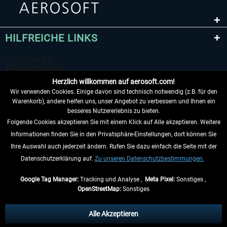
HILFREICHE LINKS
Herzlich willkommen auf aerosoft.com!
Wir verwenden Cookies. Einige davon sind technisch notwendig (z.B. für den
Warenkorb), andere helfen uns, unser Angebot zu verbessern und Ihnen ein
besseres Nutzererlebnis zu bieten.
Folgende Cookies akzeptieren Sie mit einem Klick auf Alle akzeptieren. Weitere
VERTRAG WIDERRUFEN
Informationen finden Sie in den Privatsphäre-Einstellungen, dort können Sie
Ihre Auswahl auch jederzeit ändern. Rufen Sie dazu einfach die Seite mit der
INFORMATIONEN
Datenschutzerklärung auf.
Zu unseren Datenschutzbestimmungen.
NICHTS MEHR VERPASSEN
Google Tag Manager:
Tracking und Analyse ,
Meta Pixel:
Sonstiges ,
OpenStreetMap:
Sonstiges
* Alle Preise inkl. gesetzl. Mehrwertsteuer zzgl.
Versandkosten
, wenn nicht
anders beschrieben.
Alle Akzeptieren
** Gilt für Lieferungen innerhalb Deutschlands, Lieferzeiten für andere Länder