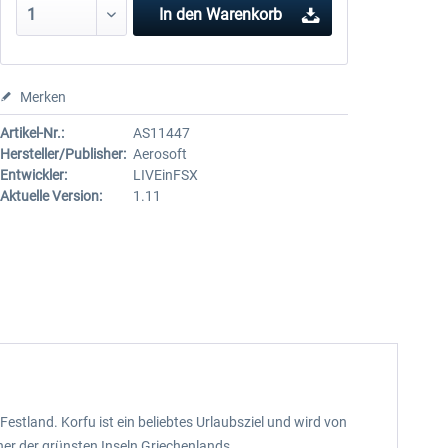
In den
Warenkorb
Merken
Artikel-Nr.:
AS11447
Hersteller/Publisher:
Aerosoft
Entwickler:
LIVEinFSX
Aktuelle Version:
1.11
estland. Korfu ist ein beliebtes Urlaubsziel und wird von
er der grünsten Inseln Griechenlands.