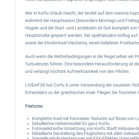
Wer in Korfu Urlaub macht, der landet auf dem Ioannis Kapod
während der Hauptsaison (besonders Montags und Freitags) 
Hügeln und die Start- und Landebahn ist fast komplett von 
Hauptstraße gesperrt werden. Der spektakuläre Anflug auf 
sowie der Klosterinsel Vlacherna, einem beliebten Postkart
Auch wenn die Wetterbedingungen in der Regel selten ein P
Turbulenzen führen. Eine besondere Herausforderung ist de
und verlangt höchste Aufmerksamkeit von den Piloten.
LIVEinFSX hat Corfu X unter Verwendung der neuesten Techni
Entwicklers zu der griechischen Insel. Fliegen Sie Touristen
Features:
Komplette Insel mit fotorealen Texturen auf Basis von L
Detailliertes Höhenmodell für ganz Korfu
Fotorealistische Umsetzung von Korfu Stadt inklusive de
Detaillierte Darstellung des Flughafens mit allen Gebäu
Spezielle HD-Bodentexturen mit FSX-Effekten (Glanzef