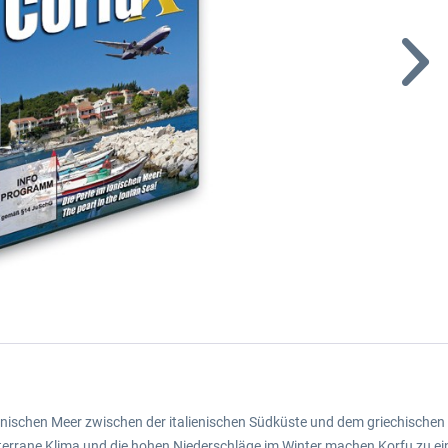
Ionischen Meer zwischen der italienischen Südküste und dem griechischen F
terrane Klima und die hohen Niederschläge im Winter machen Korfu zu ein