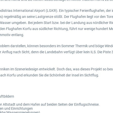
istrias International Airport (LGKR). Ein typischer Ferienflughafen, der 
regelmäßig an seine Lastgrenze stößt. Der Flughafen liegt vor den Tore
Wasser umgeben. Bei jedem Start bzw. bei der Landung aus nördlicher Rich
den Flughafen Korfu aus südlicher Richtung, führt nur wenige hundert 
enmotiv entlang.
roblem darstellen, können besonders im Sommer Thermik und böige Winde
r Anflug nach Sicht, denn die Landebahn verfügt über kein ILS. Die Pist
ken im Szeneriedesign entwickelt. Doch das, was dieses Projekt so beson
 nach Korfu und erkunden Sie die Schönheit der Insel im Sichtflug.
uftbildern
r Altstadt und dem Hafen auf beiden Seiten der Einflugschneise.
den und Einrichtungen
fekte/Wasserspiegelungen)