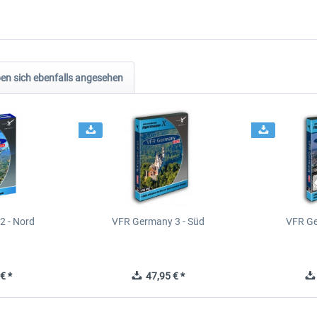
n sich ebenfalls angesehen
2 - Nord
VFR Germany 3 - Süd
VFR Ge
€ *
47,95 € *