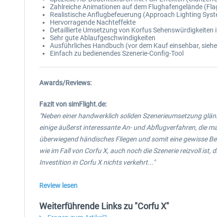
Zahlreiche Animationen auf dem Flughafengelände (Fla
Realistische Anflugbefeuerung (Approach Lighting Sys
Hervorragende Nachteffekte
Detaillierte Umsetzung von Korfus Sehenswürdigkeiten 
Sehr gute Ablaufgeschwindigkeiten
Ausführliches Handbuch (vor dem Kauf einsehbar, siehe
Einfach zu bedienendes Szenerie-Config-Tool
Awards/Reviews:
Fazit von simFlight.de:
"Neben einer handwerklich soliden Szenerieumsetzung glänzt 
einige äußerst interessante An- und Abflugverfahren, die m
überwiegend händisches Fliegen und somit eine gewisse B
wie im Fall von Corfu X, auch noch die Szenerie reizvoll ist,
Investition in Corfu X nichts verkehrt..."
Review lesen
Weiterführende Links zu "Corfu X"