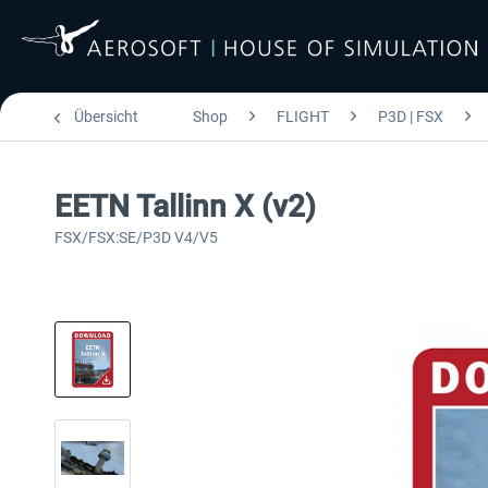
Übersicht
Shop
FLIGHT
P3D | FSX
EETN Tallinn X (v2)
FSX/FSX:SE/P3D V4/V5