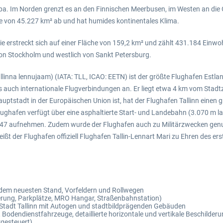
opa. Im Norden grenzt es an den Finnischen Meerbusen, im Westen an die
e von 45.227 km² ab und hat humides kontinentales Klima.
ie erstreckt sich auf einer Fläche von 159,2 km² und zählt 431.184 Einwo
 von Stockholm und westlich von Sankt Petersburg.
llinna lennujaam) (IATA: TLL, ICAO: EETN) ist der größte Flughafen Estlan
als auch internationale Flugverbindungen an. Er liegt etwa 4 km vom Stad
auptstadt in der Europäischen Union ist, hat der Flughafen Tallinn einen 
ghafen verfügt über eine asphaltierte Start- und Landebahn (3.070 m lan
7 aufnehmen. Zudem wurde der Flughafen auch zu Militärzwecken genutzt
ßt der Flughafen offiziell Flughafen Tallin-Lennart Mari zu Ehren des e
f dem neuesten Stand, Vorfeldern und Rollwegen
erung, Parkplätze, MRO Hangar, Straßenbahnstation)
r Stadt Tallinn mit Autogen und stadtbildprägenden Gebäuden
Bodendienstfahrzeuge, detaillierte horizontale und vertikale Beschilder
gesteuert)