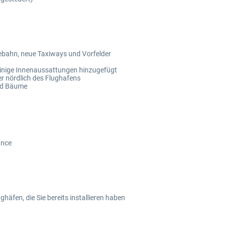
debahn, neue Taxiways und Vorfelder
inige Innenaussattungen hinzugefügt
 nördlich des Flughafens
und Bäume
ance
ughäfen, die Sie bereits installieren haben