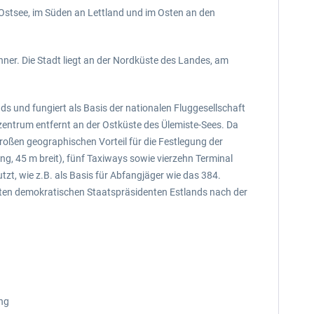
 Ostsee, im Süden an Lettland und im Osten an den
hner. Die Stadt liegt an der Nordküste des Landes, am
ds und fungiert als Basis der nationalen Fluggesellschaft
tzentrum entfernt an der Ostküste des Ülemiste-Sees. Da
großen geographischen Vorteil für die Festlegung der
g, 45 m breit), fünf Taxiways sowie vierzehn Terminal
, wie z.B. als Basis für Abfangjäger wie das 384.
rsten demokratischen Staatspräsidenten Estlands nach der
ung