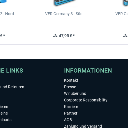
2 - Nord
VFR Germany 3 - Süd
VFR Ge
€ *
47,95 € *
HE LINKS
INFORMATIONEN
Kontakt
und Retouren
Presse
Wir über uns
Corporate Responsibility
ieren
Karriere
eine
Partner
nloads
AGB
Zahlung und Versand