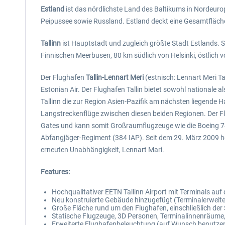
Estland
ist das nördlichste Land des Baltikums in Nordeur
Peipussee sowie Russland. Estland deckt eine Gesamtfläch
Tallinn
ist Hauptstadt und zugleich größte Stadt Estlands. S
Finnischen Meerbusen, 80 km südlich von Helsinki, östlich
Der Flughafen
Tallin-Lennart Meri
(estnisch: Lennart Meri Ta
Estonian Air. Der Flughafen Tallin bietet sowohl nationale 
Tallinn die zur Region Asien-Pazifik am nächsten liegende H
Langstreckenflüge zwischen diesen beiden Regionen. Der Flu
Gates und kann somit Großraumflugzeuge wie die Boeing 74
Abfangjäger-Regiment (384 IAP). Seit dem 29. März 2009 hei
erneuten Unabhängigkeit, Lennart Mari.
Features:
Hochqualitativer EETN Tallinn Airport mit Terminals au
Neu konstruierte Gebäude hinzugefügt (Terminalerweit
Große Fläche rund um den Flughafen, einschließlich de
Statische Flugzeuge, 3D Personen, Terminalinnenräume, 
Erweiterte Flughafenbeleuchtung (auf Wunsch benutzer