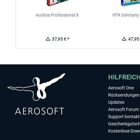
Austria Professional X
VFR Germany 
37,95 € *
47,95 
HILFREIC
Aerosoft One
Rücksendungen 
Updates
Aerosoft Forum
Support kontakt
Geschenkgutsch
Kostenlose Dow