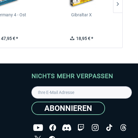
rmany 4 - Ost
Gibraltar X
47,95 € *
18,95 € *
NICHTS MEHR VERPASSEN
ABONNIEREN