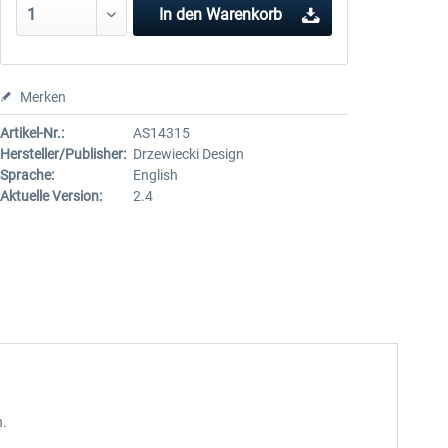
In den
Warenkorb
Merken
Artikel-Nr.:
AS14315
Hersteller/Publisher:
Drzewiecki Design
Sprache:
English
Aktuelle Version:
2.4
n.