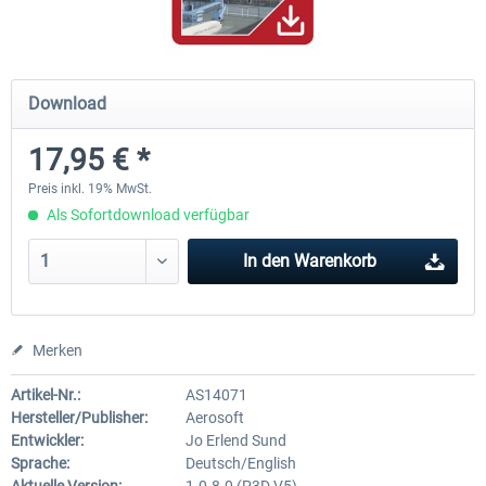
Mega Airport Frankfurt V2.0
Mega Airport Berlin Brande
Download
17,95 € *
29,95 € *
24,95 € *
Preis inkl. 19% MwSt.
Als Sofortdownload verfügbar
In den
Warenkorb
Merken
Artikel-Nr.:
AS14071
Hersteller/Publisher:
Aerosoft
Entwickler:
Jo Erlend Sund
Sprache:
Deutsch/English