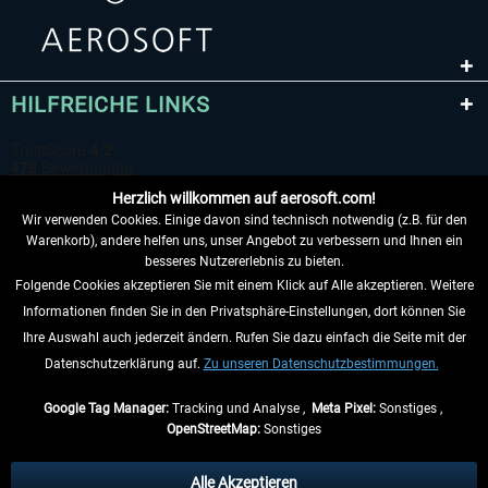
HILFREICHE LINKS
Herzlich willkommen auf aerosoft.com!
Wir verwenden Cookies. Einige davon sind technisch notwendig (z.B. für den
Warenkorb), andere helfen uns, unser Angebot zu verbessern und Ihnen ein
besseres Nutzererlebnis zu bieten.
Folgende Cookies akzeptieren Sie mit einem Klick auf Alle akzeptieren. Weitere
VERTRAG WIDERRUFEN
Informationen finden Sie in den Privatsphäre-Einstellungen, dort können Sie
Ihre Auswahl auch jederzeit ändern. Rufen Sie dazu einfach die Seite mit der
INFORMATIONEN
Datenschutzerklärung auf.
Zu unseren Datenschutzbestimmungen.
NICHTS MEHR VERPASSEN
Google Tag Manager:
Tracking und Analyse ,
Meta Pixel:
Sonstiges ,
OpenStreetMap:
Sonstiges
* Alle Preise inkl. gesetzl. Mehrwertsteuer zzgl.
Versandkosten
, wenn nicht
anders beschrieben.
Alle Akzeptieren