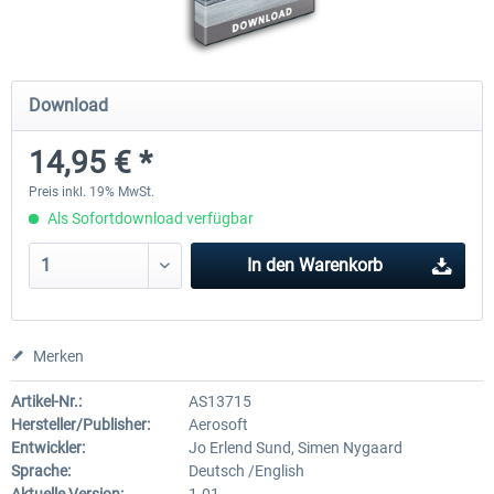
Mega Airport Frankfurt V2.0
Mega Airport Berlin Brande
Download
14,95 € *
29,95 € *
24,95 € *
Preis inkl. 19% MwSt.
Als Sofortdownload verfügbar
In den
Warenkorb
Merken
Artikel-Nr.:
AS13715
Hersteller/Publisher:
Aerosoft
Entwickler:
Jo Erlend Sund, Simen Nygaard
Sprache:
Deutsch /English