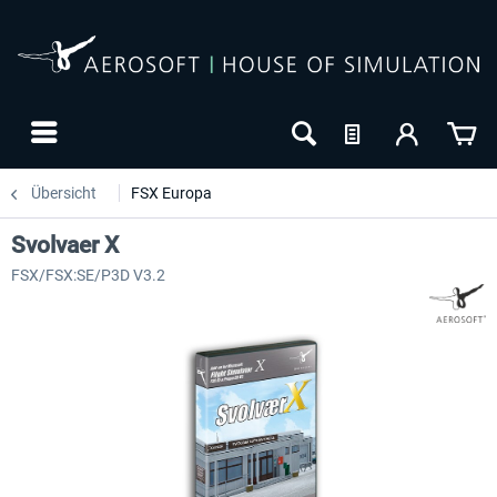
Übersicht
FSX Europa
Svolvaer X
FSX/FSX:SE/P3D V3.2