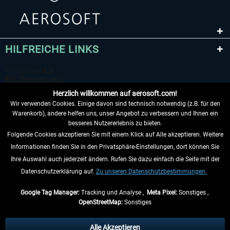
HILFREICHE LINKS
Herzlich willkommen auf aerosoft.com!
Wir verwenden Cookies. Einige davon sind technisch notwendig (z.B. für den
Warenkorb), andere helfen uns, unser Angebot zu verbessern und Ihnen ein
besseres Nutzererlebnis zu bieten.
Folgende Cookies akzeptieren Sie mit einem Klick auf Alle akzeptieren. Weitere
VERTRAG WIDERRUFEN
Informationen finden Sie in den Privatsphäre-Einstellungen, dort können Sie
Ihre Auswahl auch jederzeit ändern. Rufen Sie dazu einfach die Seite mit der
INFORMATIONEN
Datenschutzerklärung auf.
Zu unseren Datenschutzbestimmungen.
NICHTS MEHR VERPASSEN
Google Tag Manager:
Tracking und Analyse ,
Meta Pixel:
Sonstiges ,
OpenStreetMap:
Sonstiges
* Alle Preise inkl. gesetzl. Mehrwertsteuer zzgl.
Versandkosten
, wenn nicht
anders beschrieben.
Alle Akzeptieren