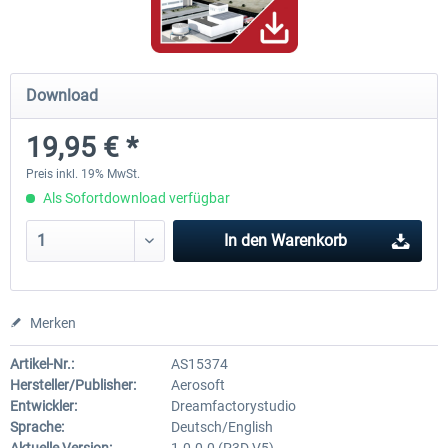
Hamburg-Finkenwerder
Madeira X Evolution
Download
19,95 € *
11,90 € *
24,95 € *
Preis inkl. 19% MwSt.
Als Sofortdownload verfügbar
In den
Warenkorb
Merken
Artikel-Nr.:
AS15374
Hersteller/Publisher:
Aerosoft
Entwickler:
Dreamfactorystudio
Sprache:
Deutsch/English