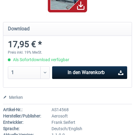
Hamburg-Finkenwerder
Madeira X Evolution
Download
17,95 € *
11,90 € *
24,95 € *
Preis inkl. 19% MwSt.
Als Sofortdownload verfügbar
In den
Warenkorb
Merken
Artikel-Nr.:
AS14568
Hersteller/Publisher:
Aerosoft
Entwickler:
Frank Seifert
Sprache:
Deutsch/English