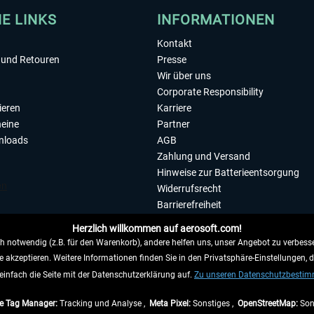
HE LINKS
INFORMATIONEN
Kontakt
und Retouren
Presse
Wir über uns
Corporate Responsibility
ieren
Karriere
eine
Partner
nloads
AGB
Zahlung und Versand
Hinweise zur Batterieentsorgung
Widerrufsrecht
Barrierefreiheit
Datenschutzerklärung
Herzlich willkommen auf aerosoft.com!
Impressum
 notwendig (z.B. für den Warenkorb), andere helfen uns, unser Angebot zu verbesse
e akzeptieren. Weitere Informationen finden Sie in den Privatsphäre-Einstellungen, 
WIDERRUFEN
einfach die Seite mit der Datenschutzerklärung auf.
Zu unseren Datenschutzbesti
e Tag Manager:
Tracking und Analyse ,
Meta Pixel:
Sonstiges ,
OpenStreetMap:
Son