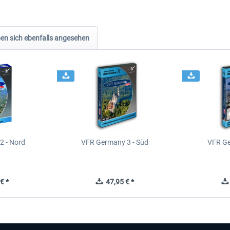
n sich ebenfalls angesehen
2 - Nord
VFR Germany 3 - Süd
VFR Ge
€ *
47,95 € *