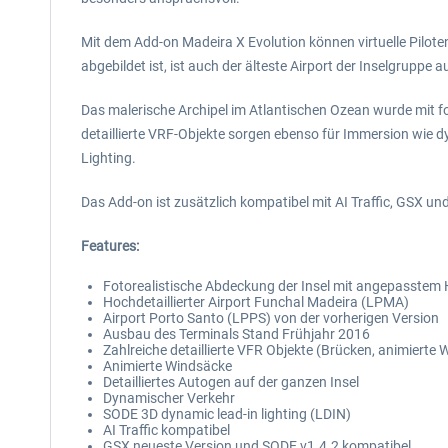
Mit dem Add-on Madeira X Evolution können virtuelle Pilo
abgebildet ist, ist auch der älteste Airport der Inselgruppe 
Das malerische Archipel im Atlantischen Ozean wurde mit
detaillierte VRF-Objekte sorgen ebenso für Immersion wie
Lighting.
Das Add-on ist zusätzlich kompatibel mit AI Traffic, GSX un
Features:
Fotorealistische Abdeckung der Insel mit angepasstem
Hochdetaillierter Airport Funchal Madeira (LPMA)
Airport Porto Santo (LPPS) von der vorherigen Version
Ausbau des Terminals Stand Frühjahr 2016
Zahlreiche detaillierte VFR Objekte (Brücken, animierte 
Animierte Windsäcke
Detailliertes Autogen auf der ganzen Insel
Dynamischer Verkehr
SODE 3D dynamic lead-in lighting (LDIN)
AI Traffic kompatibel
GSX neueste Version und SODE v1.4.2 kompatibel