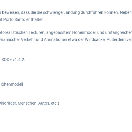
ten beweisen, dass Sie die schwierige Landung durchführen können. Neb
auf Porto Santo enthalten.
 fotorealistischen Texturen, angepasstem Höhenmodell und umfangreich
 dynamischer Verkehr und Animationen etwa der Windsäcke. Außerdem ve
d SODE v1.4.2.
 Höhenmodell
Windräder, Menschen, Autos, etc.)