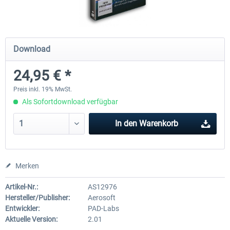
Mega Airport Frankfurt V2.0
Mega Airport Berlin Brande
Download
24,95 € *
29,95 € *
24,95 € *
Preis inkl. 19% MwSt.
Als Sofortdownload verfügbar
In den
Warenkorb
Merken
Artikel-Nr.:
AS12976
Hersteller/Publisher:
Aerosoft
Entwickler:
PAD-Labs
Aktuelle Version:
2.01