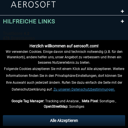
HILFREICHE LINKS
Herzlich willkommen auf aerosoft.com!
Wir verwenden Cookies. Einige davon sind technisch notwendig (z.B. für den
Warenkorb), andere helfen uns, unser Angebot zu verbessern und Ihnen ein
besseres Nutzererlebnis zu bieten.
Folgende Cookies akzeptieren Sie mit einem Klick auf Alle akzeptieren. Weitere
VERTRAG WIDERRUFEN
Informationen finden Sie in den Privatsphäre-Einstellungen, dort können Sie
Ihre Auswahl auch jederzeit ändern. Rufen Sie dazu einfach die Seite mit der
INFORMATIONEN
Datenschutzerklärung auf.
Zu unseren Datenschutzbestimmungen.
NICHTS MEHR VERPASSEN
Google Tag Manager:
Tracking und Analyse ,
Meta Pixel:
Sonstiges ,
OpenStreetMap:
Sonstiges
* Alle Preise inkl. gesetzl. Mehrwertsteuer zzgl.
Versandkosten
, wenn nicht
anders beschrieben.
Alle Akzeptieren
** Gilt für Lieferungen innerhalb Deutschlands, Lieferzeiten für andere Länder