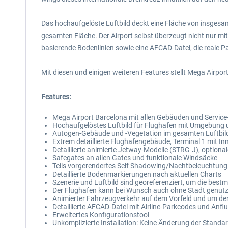
Das hochaufgelöste Luftbild deckt eine Fläche von insges
gesamten Fläche. Der Airport selbst überzeugt nicht nur mi
basierende Bodenlinien sowie eine AFCAD-Datei, die reale 
Mit diesen und einigen weiteren Features stellt Mega Airp
Features:
Mega Airport Barcelona mit allen Gebäuden und Service
Hochaufgelöstes Luftbild für Flughafen mit Umgebung 
Autogen-Gebäude und -Vegetation im gesamten Luftbil
Extrem detaillierte Flughafengebäude, Terminal 1 mit In
Detaillierte animierte Jetway-Modelle (STRG-J), option
Safegates an allen Gates und funktionale Windsäcke
Teils vorgerendertes Self Shadowing/Nachtbeleuchtung
Detaillierte Bodenmarkierungen nach aktuellen Charts
Szenerie und Luftbild sind georeferenziert, um die best
Der Flughafen kann bei Wunsch auch ohne Stadt genutz
Animierter Fahrzeugverkehr auf dem Vorfeld und um den
Detaillierte AFCAD-Datei mit Airline-Parkcodes und Anfl
Erweitertes Konfigurationstool
Unkomplizierte Installation: Keine Änderung der Standa