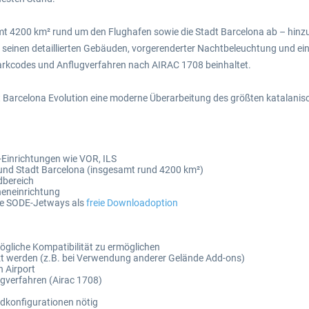
amt 4200 km² rund um den Flughafen sowie die Stadt Barcelona ab – hi
t seinen detaillierten Gebäuden, vorgerenderter Nachtbeleuchtung und ei
Parkcodes und Anflugverfahren nach AIRAC 1708 beinhaltet.
ort Barcelona Evolution eine moderne Überarbeitung des größten katalani
-Einrichtungen wie VOR, ILS
und Stadt Barcelona (insgesamt rund 4200 km²)
dbereich
neneinrichtung
ale SODE-Jetways als
freie Downloadoption
mögliche Kompatibilität zu ermöglichen
t werden (z.B. bei Verwendung anderer Gelände Add-ons)
 Airport
ugverfahren (Airac 1708)
rdkonfigurationen nötig