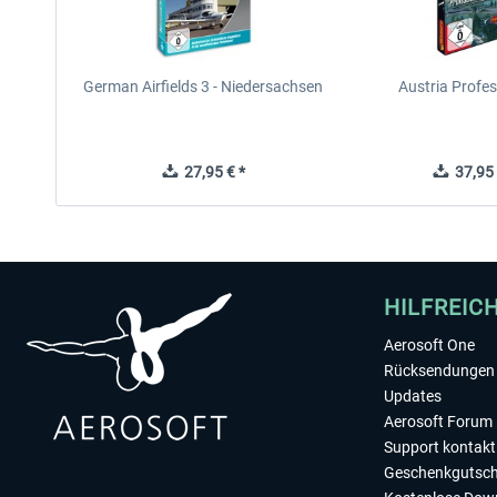
German Airfields 3 - Niedersachsen
Austria Profes
27,95 € *
37,95 
HILFREIC
Aerosoft One
Rücksendungen 
Updates
Aerosoft Forum
Support kontakt
Geschenkgutsch