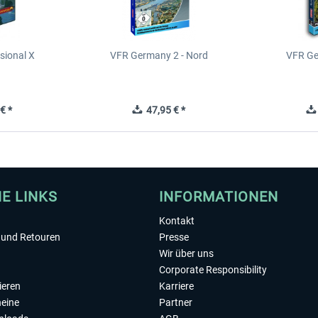
sional X
VFR Germany 2 - Nord
VFR Ge
€ *
47,95 € *
HE LINKS
INFORMATIONEN
Kontakt
und Retouren
Presse
Wir über uns
Corporate Responsibility
ieren
Karriere
eine
Partner