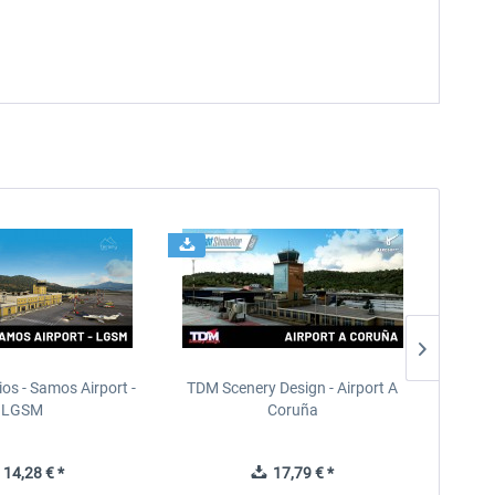
ios - Samos Airport -
TDM Scenery Design - Airport A
FlyLo
LGSM
Coruña
14,28 € *
17,79 € *