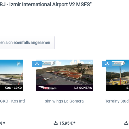
J - Izmir International Airport V2 MSFS"
n sich ebenfalls angesehen
GKO - Kos Intl
sim-wings La Gomera
Terrainy Stud
t
€ *
15,95 € *