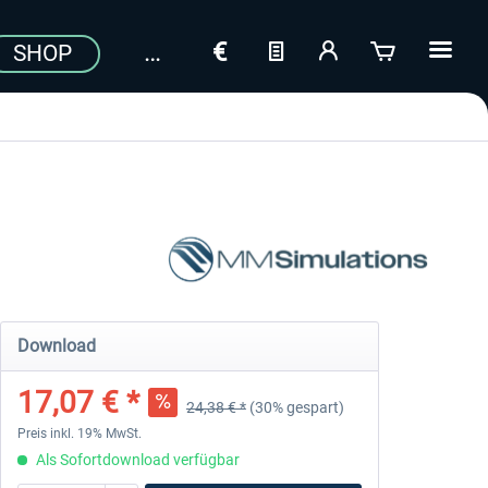
SHOP
a
Download
17,07 € *
24,38 € *
(30% gespart)
Preis inkl. 19% MwSt.
Als Sofortdownload verfügbar