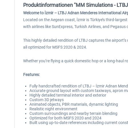
Produktinformationen "MM Simulations - LTBJ -
Welcome to İzmir – LTBJ Adnan Menderes International Airpo
Located on the Aegean coast, İzmir is Türkiye’s third-larges
with airlines like SunExpress, Turkish Airlines, and Pegasu
This highly detailed rendition of LTBJ captures the airport
all optimized for MSFS 2020 & 2024.
Whether you’re flying a quick domestic hop or a long-haul rou
Features:
Fully handcrafted rendition of LTBJ – İzmir Adnan Mend
Accurate ground layout with custom taxiways, apron m
Highly detailed terminal interior and exterior
Custom 3D jetways
Animated objects, PBR materials, dynamic lighting
Realistic night environment
Custom surroundings and nearby terrain blending
Optimized for both MSFS 2020 and 2024
Built using up-to-date references including current cons