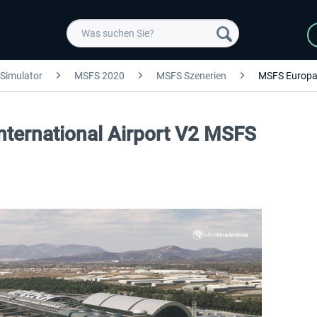
 Simulator
MSFS 2020
MSFS Szenerien
MSFS Europ
International Airport V2 MSFS