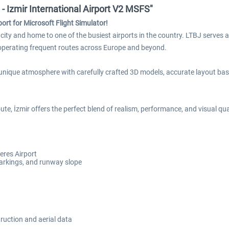
 Izmir International Airport V2 MSFS"
rt for Microsoft Flight Simulator!
t city and home to one of the busiest airports in the country. LTBJ serves 
s operating frequent routes across Europe and beyond.
’s unique atmosphere with carefully crafted 3D models, accurate layout b
te, İzmir offers the perfect blend of realism, performance, and visual qua
eres Airport
arkings, and runway slope
truction and aerial data