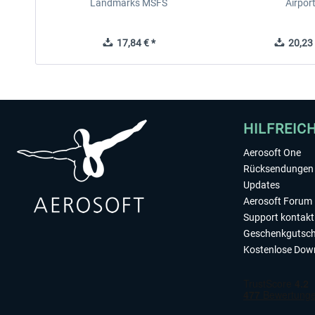
Landmarks MSFS
Airpor
17,84 € *
20,23 
HILFREIC
Aerosoft One
Rücksendungen 
Updates
Aerosoft Forum
Support kontakt
Geschenkgutsch
Kostenlose Dow