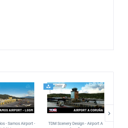
ios - Samos Airport -
TDM Scenery Design - Airport A
FlyLo