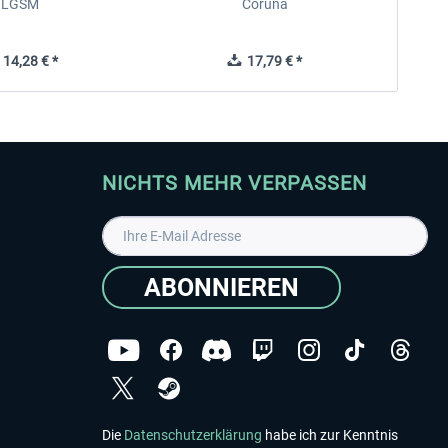
LGSM
Coruña
14,28 € *
17,79 € *
NICHTS MEHR VERPASSEN
ABONNIEREN
Die
Datenschutzerklärung
habe ich zur Kenntnis