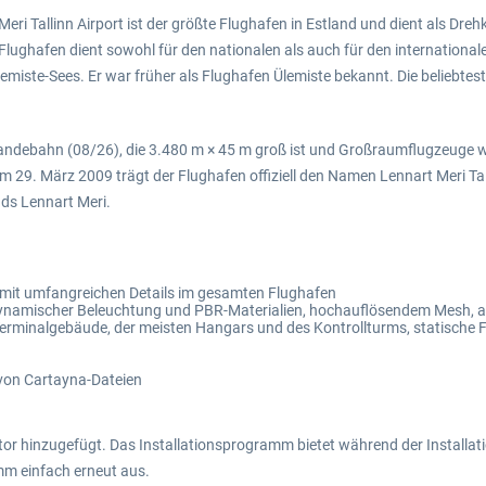
ri Tallinn Airport ist der größte Flughafen in Estland und dient als Dreh
r Flughafen dient sowohl für den nationalen als auch für den international
iste-Sees. Er war früher als Flughafen Ülemiste bekannt. Die beliebtesten
Landebahn (08/26), die 3.480 m × 45 m groß ist und Großraumflugzeuge wi
em 29. März 2009 trägt der Flughafen offiziell den Namen Lennart Meri Tal
ds Lennart Meri.
n mit umfangreichen Details im gesamten Flughafen
, dynamischer Beleuchtung und PBR-Materialien, hochauflösendem Mesh,
erminalgebäude, der meisten Hangars und des Kontrollturms, statische F
von Cartayna-Dateien
or hinzugefügt. Das Installationsprogramm bietet während der Installat
mm einfach erneut aus.