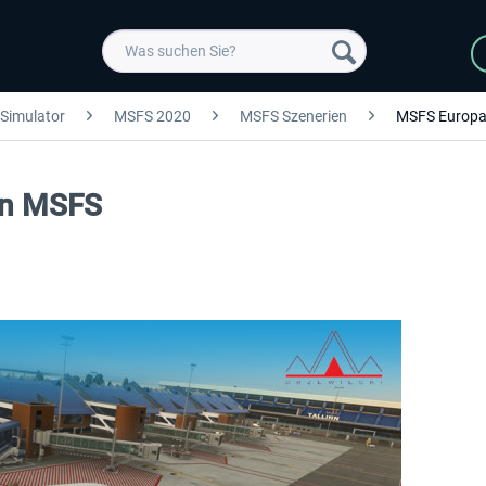
 Simulator
MSFS 2020
MSFS Szenerien
MSFS Europ
inn MSFS