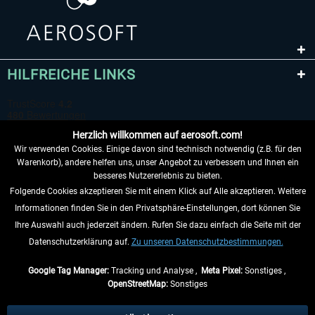
HILFREICHE LINKS
Herzlich willkommen auf aerosoft.com!
Wir verwenden Cookies. Einige davon sind technisch notwendig (z.B. für den
Warenkorb), andere helfen uns, unser Angebot zu verbessern und Ihnen ein
besseres Nutzererlebnis zu bieten.
Folgende Cookies akzeptieren Sie mit einem Klick auf Alle akzeptieren. Weitere
VERTRAG WIDERRUFEN
Informationen finden Sie in den Privatsphäre-Einstellungen, dort können Sie
Ihre Auswahl auch jederzeit ändern. Rufen Sie dazu einfach die Seite mit der
INFORMATIONEN
Datenschutzerklärung auf.
Zu unseren Datenschutzbestimmungen.
NICHTS MEHR VERPASSEN
Google Tag Manager:
Tracking und Analyse ,
Meta Pixel:
Sonstiges ,
OpenStreetMap:
Sonstiges
* Alle Preise inkl. gesetzl. Mehrwertsteuer zzgl.
Versandkosten
, wenn nicht