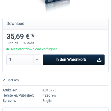
rkApps - FSRealistic Pro MSFS
Aerosoft Tool Simple Traf
Download
35,69 € *
33,32 € *
14,88 € *
Preis inkl. 19% MwSt.
Als Sofortdownload verfügbar
In den
Warenkorb
Merken
Artikel-Nr.:
AS15776
Hersteller/Publisher:
FS2Crew
Sprache:
English