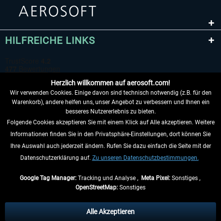
HILFREICHE LINKS
Herzlich willkommen auf aerosoft.com!
Wir verwenden Cookies. Einige davon sind technisch notwendig (z.B. für den
Warenkorb), andere helfen uns, unser Angebot zu verbessern und Ihnen ein
besseres Nutzererlebnis zu bieten.
Folgende Cookies akzeptieren Sie mit einem Klick auf Alle akzeptieren. Weitere
VERTRAG WIDERRUFEN
Informationen finden Sie in den Privatsphäre-Einstellungen, dort können Sie
Ihre Auswahl auch jederzeit ändern. Rufen Sie dazu einfach die Seite mit der
INFORMATIONEN
Datenschutzerklärung auf.
Zu unseren Datenschutzbestimmungen.
NICHTS MEHR VERPASSEN
Google Tag Manager:
Tracking und Analyse ,
Meta Pixel:
Sonstiges ,
OpenStreetMap:
Sonstiges
* Alle Preise inkl. gesetzl. Mehrwertsteuer zzgl.
Versandkosten
, wenn nicht
anders beschrieben.
Alle Akzeptieren