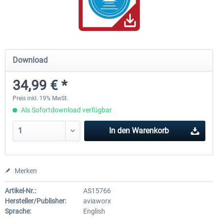
rkApps - FSRealistic Pro MSFS
Aerosoft Tool Simple Traf
Download
33,32 € *
14,88 € *
34,99 € *
Preis inkl. 19% MwSt.
Als Sofortdownload verfügbar
In den
Warenkorb
Merken
Artikel-Nr.:
AS15766
Hersteller/Publisher:
aviaworx
Sprache:
English