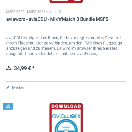
aviaworx
MSFS 2020 | MSFS 2024 + Aircraft
aviaworx - aviaCDU - Mix'n'Match 3 Bundle MSFS
EmergencyDispatcherPro - 24h Free
EmergencyDispatcherPr
Trial
aviaCDU ermöglicht es Ihnen, Ihr bevorzugtes mobiles Gerät mit
Ihrem Flugsimulator zu verbinden, um den FMC eines Flugzeugs
0,00 € *
35,69 € *
anzuzeigen und zu steuern. Es wird im Browser Ihres Gerätes
ausgeführt und verbindet sich mit dem aviaServer,...
34,99 € *
Merken