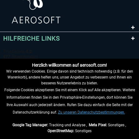
HILFREICHE LINKS
Herzlich willkommen auf aerosoft.com!
Wir verwenden Cookies. Einige davon sind technisch notwendig (z.B. für den
Warenkorb), andere helfen uns, unser Angebot zu verbessern und Ihnen ein
besseres Nutzererlebnis zu bieten.
Folgende Cookies akzeptieren Sie mit einem Klick auf Alle akzeptieren. Weitere
VERTRAG WIDERRUFEN
Informationen finden Sie in den Privatsphäre-Einstellungen, dort können Sie
Ihre Auswahl auch jederzeit ändern. Rufen Sie dazu einfach die Seite mit der
INFORMATIONEN
Datenschutzerklärung auf.
Zu unseren Datenschutzbestimmungen.
NICHTS MEHR VERPASSEN
Google Tag Manager:
Tracking und Analyse ,
Meta Pixel:
Sonstiges ,
OpenStreetMap:
Sonstiges
* Alle Preise inkl. gesetzl. Mehrwertsteuer zzgl.
Versandkosten
, wenn nicht