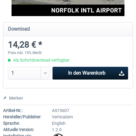
FSDG - Grönland Kulusuk MSFS
Aerosoft Airport Bonair
Download
14,28 € *
8,99 € *
11,95 € *
Preis inkl. 19% MwSt.
Als Sofortdownload verfügbar
In den
Warenkorb
Merken
Artikel-Nr.:
AS15607
Hersteller/Publisher:
Verticalsim
Sprache:
English
Aktuelle Version:
1.2.0