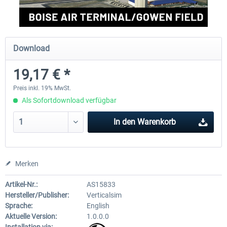
FSDG - Grönland Kulusuk MSFS
Aerosoft Airport Bonair
Download
19,17 € *
8,99 € *
11,95 € *
Preis inkl. 19% MwSt.
Als Sofortdownload verfügbar
In den
Warenkorb
Merken
Artikel-Nr.:
AS15833
Hersteller/Publisher:
Verticalsim
Sprache:
English
Aktuelle Version:
1.0.0.0