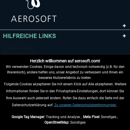
HILFREICHE LINKS
Herzlich willkommen auf aerosoft.com!
Wir verwenden Cookies. Einige davon sind technisch notwendig (z.B. für den
Warenkorb), andere helfen uns, unser Angebot zu verbessern und Ihnen ein
besseres Nutzererlebnis zu bieten.
Folgende Cookies akzeptieren Sie mit einem Klick auf Alle akzeptieren. Weitere
VERTRAG WIDERRUFEN
Informationen finden Sie in den Privatsphäre-Einstellungen, dort können Sie
Ihre Auswahl auch jederzeit ändern. Rufen Sie dazu einfach die Seite mit der
INFORMATIONEN
Datenschutzerklärung auf.
Zu unseren Datenschutzbestimmungen.
NICHTS MEHR VERPASSEN
Google Tag Manager:
Tracking und Analyse ,
Meta Pixel:
Sonstiges ,
OpenStreetMap:
Sonstiges
* Alle Preise inkl. gesetzl. Mehrwertsteuer zzgl.
Versandkosten
, wenn nicht