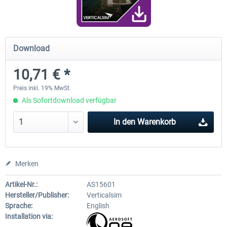
FunnerFlight - KSAN, KNZY & Naval
Saint Croix XP
Download
Base San...
10,71 € *
19,95 € *
24,78 € *
Preis inkl. 19% MwSt.
Als Sofortdownload verfügbar
In den
Warenkorb
Merken
Artikel-Nr.:
AS15601
Hersteller/Publisher:
Verticalsim
Sprache:
English
Installation via: