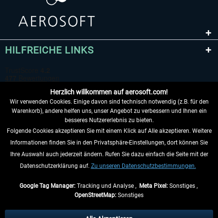
HILFREICHE LINKS
Herzlich willkommen auf aerosoft.com!
Wir verwenden Cookies. Einige davon sind technisch notwendig (z.B. für den
Warenkorb), andere helfen uns, unser Angebot zu verbessern und Ihnen ein
besseres Nutzererlebnis zu bieten.
Folgende Cookies akzeptieren Sie mit einem Klick auf Alle akzeptieren. Weitere
VERTRAG WIDERRUFEN
Informationen finden Sie in den Privatsphäre-Einstellungen, dort können Sie
Ihre Auswahl auch jederzeit ändern. Rufen Sie dazu einfach die Seite mit der
INFORMATIONEN
Datenschutzerklärung auf.
Zu unseren Datenschutzbestimmungen.
NICHTS MEHR VERPASSEN
Google Tag Manager:
Tracking und Analyse ,
Meta Pixel:
Sonstiges ,
OpenStreetMap:
Sonstiges
* Alle Preise inkl. gesetzl. Mehrwertsteuer zzgl.
Versandkosten
, wenn nicht
anders beschrieben.