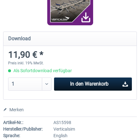
FunnerFlight - KSAN, KNZY & Naval
Saint Croix XP
Base San...
Download
19,95 € *
24,78 € *
11,90 € *
Preis inkl. 19% MwSt.
Als Sofortdownload verfügbar
In den
Warenkorb
Merken
Artikel-Nr.:
AS15598
Hersteller/Publisher:
Verticalsim
Sprache:
English