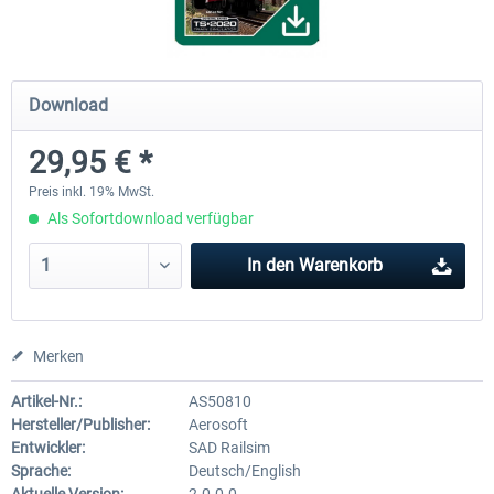
Im Köblitzer Bergland 3 reloaded
VirtualTracks - Ringbahn Be
Download
29,95 € *
29,95 € *
34,95 € *
Preis inkl. 19% MwSt.
Als Sofortdownload verfügbar
In den
Warenkorb
Merken
Artikel-Nr.:
AS50810
Hersteller/Publisher:
Aerosoft
Entwickler:
SAD Railsim
Sprache:
Deutsch/English