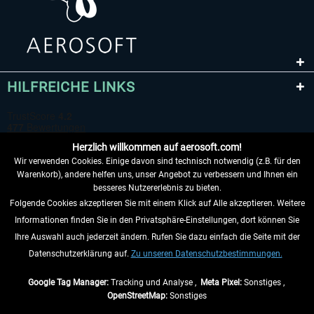
HILFREICHE LINKS
Herzlich willkommen auf aerosoft.com!
Wir verwenden Cookies. Einige davon sind technisch notwendig (z.B. für den
Warenkorb), andere helfen uns, unser Angebot zu verbessern und Ihnen ein
besseres Nutzererlebnis zu bieten.
Folgende Cookies akzeptieren Sie mit einem Klick auf Alle akzeptieren. Weitere
VERTRAG WIDERRUFEN
Informationen finden Sie in den Privatsphäre-Einstellungen, dort können Sie
Ihre Auswahl auch jederzeit ändern. Rufen Sie dazu einfach die Seite mit der
INFORMATIONEN
Datenschutzerklärung auf.
Zu unseren Datenschutzbestimmungen.
NICHTS MEHR VERPASSEN
Google Tag Manager:
Tracking und Analyse ,
Meta Pixel:
Sonstiges ,
OpenStreetMap:
Sonstiges
* Alle Preise inkl. gesetzl. Mehrwertsteuer zzgl.
Versandkosten
, wenn nicht