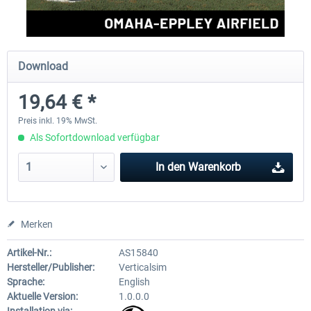
FSDG - Grönland Kulusuk MSFS
Aerosoft Airport Bonair
Download
19,64 € *
8,99 € *
11,95 € *
Preis inkl. 19% MwSt.
Als Sofortdownload verfügbar
In den
Warenkorb
Merken
Artikel-Nr.:
AS15840
Hersteller/Publisher:
Verticalsim
Sprache:
English
Aktuelle Version:
1.0.0.0