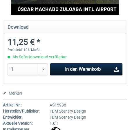
FSDG - Cusco MSFS
Sierrasim Simulation - SKMD 
Download
Herrera...
11,25 € *
17,85 € *
13,09 € *
Preis inkl. 19% MwSt.
Als Sofortdownload verfügbar
In den
Warenkorb
Merken
Artikel-Nr.:
AS15938
Hersteller/Publisher:
TDM Scenery Design
Entwickler:
TDM Scenery Design
Aktuelle Version:
1.0.1
Installation via: