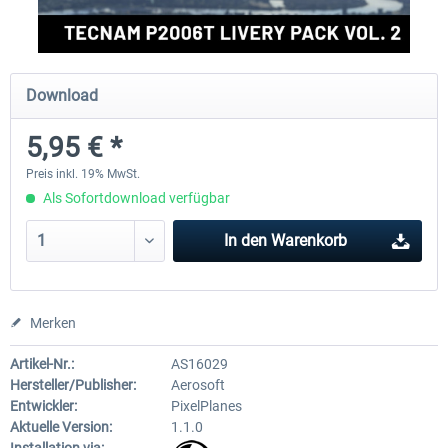
FlightSim Studio - E-Jets 170/175
Aerosoft Aircraft A340-600
Download
5,95 € *
39,95 € *
79,99 € *
Preis inkl. 19% MwSt.
Als Sofortdownload verfügbar
In den
Warenkorb
Merken
Artikel-Nr.:
AS16029
Hersteller/Publisher:
Aerosoft
Entwickler:
PixelPlanes
Aktuelle Version:
1.1.0