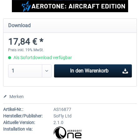
rkApps - FSRealistic Pro MSFS
Aerosoft Tool Simple Traf
Download
17,84 € *
33,32 € *
14,88 € *
Preis inkl. 19% MwSt.
Als Sofortdownload verfügbar
In den
Warenkorb
Merken
Artikel-Nr.:
AS16877
Hersteller/Publisher:
SoFly Ltd
Aktuelle Version:
2.1.0
Installation via: