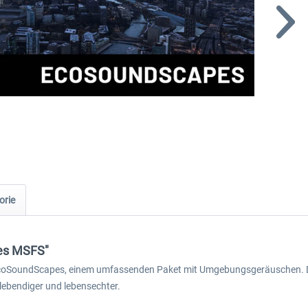
orie
pes MSFS"
it EcoSoundScapes, einem umfassenden Paket mit Umgebungsgeräuschen. 
 lebendiger und lebensechter.