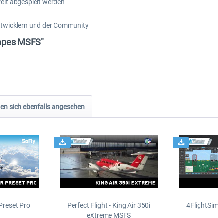
elt abgespielt werden
ntwicklern und der Community
capes MSFS"
n sich ebenfalls angesehen
Preset Pro
Perfect Flight - King Air 350i
4FlightSim
eXtreme MSFS