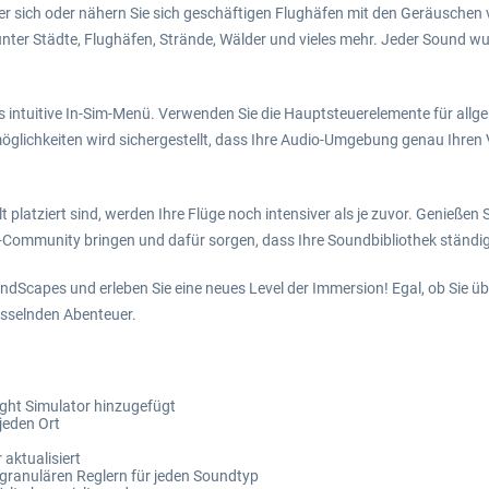
unter sich oder nähern Sie sich geschäftigen Flughäfen mit den Geräusc
 Städte, Flughäfen, Strände, Wälder und vieles mehr. Jeder Sound wurde
s intuitive In-Sim-Menü. Verwenden Sie die Hauptsteuerelemente für allg
ichkeiten wird sichergestellt, dass Ihre Audio-Umgebung genau Ihren V
platziert sind, werden Ihre Flüge noch intensiver als je zuvor. Genießen
s-Community bringen und dafür sorgen, dass Ihre Soundbibliothek ständig 
dScapes und erleben Sie eine neues Level der Immersion! Egal, ob Sie übe
esselnden Abenteuer.
ght Simulator hinzugefügt
jeden Ort
aktualisiert
granulären Reglern für jeden Soundtyp