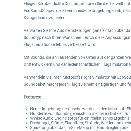
Fliegen Sie über dichte Dschungel, hören Sie die Tierwelt 
EcoSoundScapes deckt verschiedene Umgebungen ab, darunter
Klangerlebnis zu bieten.
Verwalten Sie Ihre Audioeinstellungen ganz einfach über da
Soundtyp nach Ihren Wünschen. Durch diese Anpassungsmögl
Flugsimulationserlebnis verbessert wird.
Mit Sounds, die an Tausenden von Orten auf der ganzen Welt 
Drittentwicklern und der leidenschaftlichen Flugsimulation
Verwandeln Sie Ihren Microsoft Flight Simulator mit EcoSoun
Soundpaket macht jeden Flug zu einem einzigartigen und f
Features:
Neue Umgebungsgeräusche werden in den Microsoft Fli
Hunderte von Sounds gemischt in mehreren Dateien für 
WWise Audio Engine sorgt für ein realistisches Ergebnis
Dschungel, Städte, Flughäfen, Strände, Wälder und mehr 
Steuerung über das In-Sim-Menü mit Hauptreglern oder 