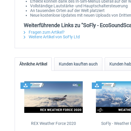
Effekte können dank des In-Sim-Menüs überall auf der W
Vollständige Lautstärke- und Hauptschaltersteuerung
An tausenden Orten auf der Welt platziert
Neue kostenlose Updates mit neuen Uploads von Dritte
Weiterführende Links zu "SoFly - EcoSoundS
Fragen zum Artikel?
Weitere Artikel von SoFly Ltd
Ähnliche Artikel
Kunden kauften auch
Kunden habe
REX Weather Force 2020
SoFly - Weather 