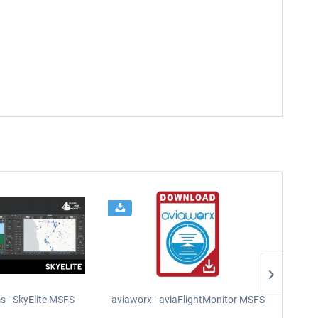
s - SkyElite MSFS
aviaworx - aviaFlightMonitor MSFS
aviaw