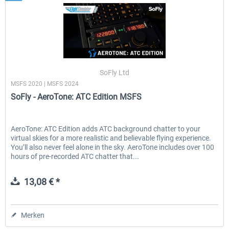
SoFly Ltd
MSFS 2020 | MSFS 2024
SoFly - AeroTone: ATC Edition MSFS
AeroTone: ATC Edition adds ATC background chatter to your
virtual skies for a more realistic and believable flying experience.
You’ll also never feel alone in the sky. AeroTone includes over 100
hours of pre-recorded ATC chatter that...
13,08 € *
Merken