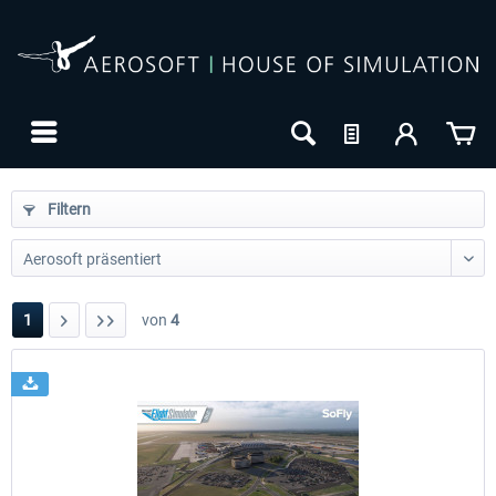
Filtern
1
von
4
24h FREE