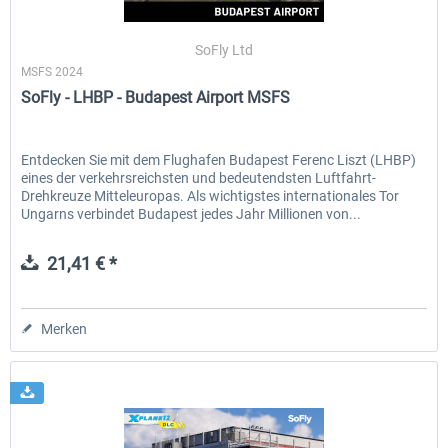
SoFly Ltd
MSFS 2024
EmergencyDispatcherPro - 24h Free
EmergencyDispatcherPr
SoFly - LHBP - Budapest Airport MSFS
Trial
0,00 € *
35,69 € *
Entdecken Sie mit dem Flughafen Budapest Ferenc Liszt (LHBP)
eines der verkehrsreichsten und bedeutendsten Luftfahrt-
Drehkreuze Mitteleuropas. Als wichtigstes internationales Tor
Ungarns verbindet Budapest jedes Jahr Millionen von...
21,41 € *
Merken