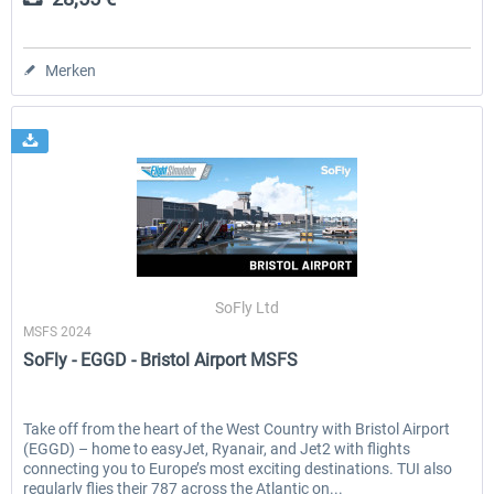
Merken
SoFly Ltd
MSFS 2024
SoFly - EGGD - Bristol Airport MSFS
Take off from the heart of the West Country with Bristol Airport
(EGGD) – home to easyJet, Ryanair, and Jet2 with flights
connecting you to Europe’s most exciting destinations. TUI also
regularly flies their 787 across the Atlantic on...