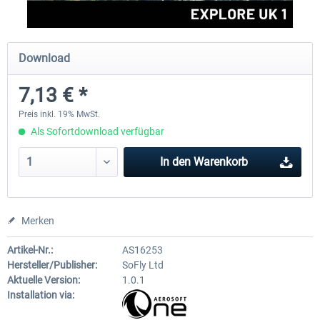
Aerosoft Mega Airport Brüssel
Aerosoft Airport Köln/Bo
Download
7,13 € *
24,95 € *
17,95 € *
Preis inkl. 19% MwSt.
Als Sofortdownload verfügbar
In den
Warenkorb
Merken
Artikel-Nr.:
AS16253
Hersteller/Publisher:
SoFly Ltd
Aktuelle Version:
1.0.1
Installation via: