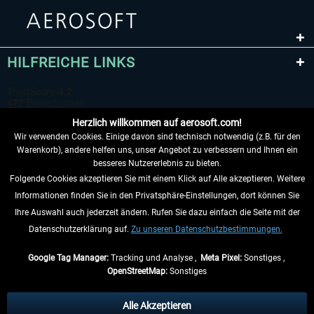
HILFREICHE LINKS
Herzlich willkommen auf aerosoft.com!
Wir verwenden Cookies. Einige davon sind technisch notwendig (z.B. für den
Warenkorb), andere helfen uns, unser Angebot zu verbessern und Ihnen ein
besseres Nutzererlebnis zu bieten.
Folgende Cookies akzeptieren Sie mit einem Klick auf Alle akzeptieren. Weitere
VERTRAG WIDERRUFEN
Informationen finden Sie in den Privatsphäre-Einstellungen, dort können Sie
Ihre Auswahl auch jederzeit ändern. Rufen Sie dazu einfach die Seite mit der
INFORMATIONEN
Datenschutzerklärung auf.
Zu unseren Datenschutzbestimmungen.
NICHTS MEHR VERPASSEN
Google Tag Manager:
Tracking und Analyse ,
Meta Pixel:
Sonstiges ,
OpenStreetMap:
Sonstiges
* Alle Preise inkl. gesetzl. Mehrwertsteuer zzgl.
Versandkosten
, wenn nicht
anders beschrieben.
Alle Akzeptieren