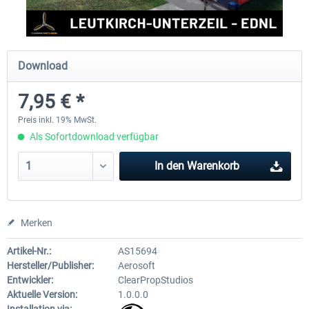
Aerosoft Mega Airport Brüssel
Aerosoft Airport Köln/Bo
Download
7,95 € *
24,95 € *
17,95 € *
Preis inkl. 19% MwSt.
Als Sofortdownload verfügbar
In den
Warenkorb
Merken
Artikel-Nr.:
AS15694
Hersteller/Publisher:
Aerosoft
Entwickler:
ClearPropStudios
Aktuelle Version:
1.0.0.0