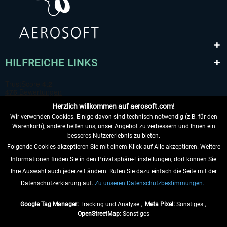
HILFREICHE LINKS
Herzlich willkommen auf aerosoft.com!
Wir verwenden Cookies. Einige davon sind technisch notwendig (z.B. für den
Warenkorb), andere helfen uns, unser Angebot zu verbessern und Ihnen ein
besseres Nutzererlebnis zu bieten.
Folgende Cookies akzeptieren Sie mit einem Klick auf Alle akzeptieren. Weitere
VERTRAG WIDERRUFEN
Informationen finden Sie in den Privatsphäre-Einstellungen, dort können Sie
Ihre Auswahl auch jederzeit ändern. Rufen Sie dazu einfach die Seite mit der
INFORMATIONEN
Datenschutzerklärung auf.
Zu unseren Datenschutzbestimmungen.
NICHTS MEHR VERPASSEN
Google Tag Manager:
Tracking und Analyse ,
Meta Pixel:
Sonstiges ,
OpenStreetMap:
Sonstiges
* Alle Preise inkl. gesetzl. Mehrwertsteuer zzgl.
Versandkosten
, wenn nicht