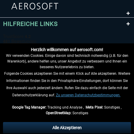
HILFREICHE LINKS
Herzlich willkommen auf aerosoft.com!
Wir verwenden Cookies. Einige davon sind technisch notwendig (z.B. für den
Warenkorb), andere helfen uns, unser Angebot zu verbessern und Ihnen ein
besseres Nutzererlebnis zu bieten.
Folgende Cookies akzeptieren Sie mit einem Klick auf Alle akzeptieren. Weitere
VERTRAG WIDERRUFEN
Informationen finden Sie in den Privatsphäre-Einstellungen, dort können Sie
Ihre Auswahl auch jederzeit ändern. Rufen Sie dazu einfach die Seite mit der
INFORMATIONEN
Datenschutzerklärung auf.
Zu unseren Datenschutzbestimmungen.
NICHTS MEHR VERPASSEN
Google Tag Manager:
Tracking und Analyse ,
Meta Pixel:
Sonstiges ,
OpenStreetMap:
Sonstiges
* Alle Preise inkl. gesetzl. Mehrwertsteuer zzgl.
Versandkosten
, wenn nicht
anders beschrieben.
Alle Akzeptieren
** Gilt für Lieferungen innerhalb Deutschlands, Lieferzeiten für andere Länder