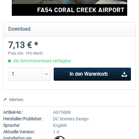
FSDG - Grönland Kulusuk MSFS
Aerosoft Airport Bonair
Download
7,13 € *
8,99 € *
11,95 € *
Preis inkl. 19% MwSt.
Als Sofortdownload verfügbar
In den
Warenkorb
Merken
Artikel-Nr.:
AS15689
Hersteller/Publisher:
DC Scenery Design
Sprache:
English
Aktuelle Version:
1.0
Installation via: