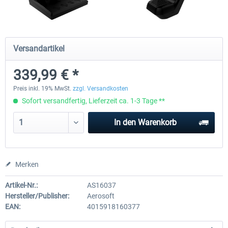
Wheel Stand Pro - Farm Truck
Wheel Stand Pro Upgrade - Un
Versandartikel
Pedals Plate
339,99 € *
196,35 € *
29,75 € *
Preis inkl. 19% MwSt.
zzgl. Versandkosten
Sofort versandfertig, Lieferzeit ca. 1-3 Tage **
In den
Warenkorb
Merken
Artikel-Nr.:
AS16037
Hersteller/Publisher:
Aerosoft
EAN:
4015918160377