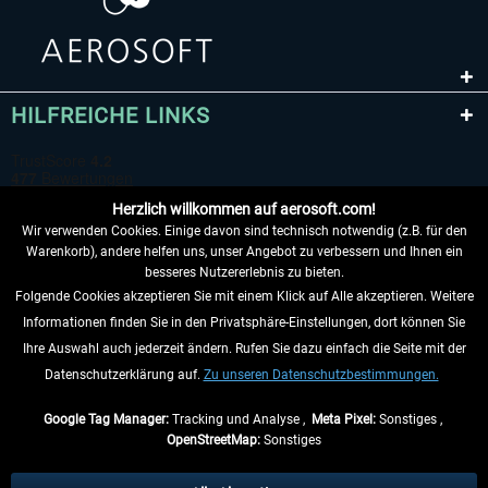
HILFREICHE LINKS
Herzlich willkommen auf aerosoft.com!
Wir verwenden Cookies. Einige davon sind technisch notwendig (z.B. für den
Warenkorb), andere helfen uns, unser Angebot zu verbessern und Ihnen ein
besseres Nutzererlebnis zu bieten.
Folgende Cookies akzeptieren Sie mit einem Klick auf Alle akzeptieren. Weitere
VERTRAG WIDERRUFEN
Informationen finden Sie in den Privatsphäre-Einstellungen, dort können Sie
Ihre Auswahl auch jederzeit ändern. Rufen Sie dazu einfach die Seite mit der
INFORMATIONEN
Datenschutzerklärung auf.
Zu unseren Datenschutzbestimmungen.
NICHTS MEHR VERPASSEN
Google Tag Manager:
Tracking und Analyse ,
Meta Pixel:
Sonstiges ,
OpenStreetMap:
Sonstiges
* Alle Preise inkl. gesetzl. Mehrwertsteuer zzgl.
Versandkosten
, wenn nicht