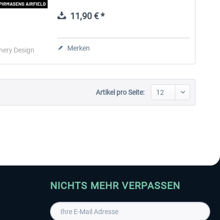
damaligen Flughafens Zweibrücken und
wird für die allgemeine Luftfahrt genutzt....
11,90 € *
Aerosoft Toolbar Pushback
FlightSim Studio - E-Jets
Pro
190/195
Merken
nery Design
9,95 € *
39,95 € *
Artikel pro Seite:
NICHTS MEHR VERPASSEN