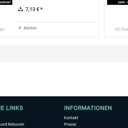
Südwesten Floridas, Vereinigte Staaten.
Der Flughafen liegt in...
7,13 € *
 -
EmergencyDispatcherPro
Guder-Donation 3 €
Merken
ign
DC Sce
35,69 € *
3,00 € *
HE LINKS
INFORMATIONEN
Kontakt
und Retouren
Presse