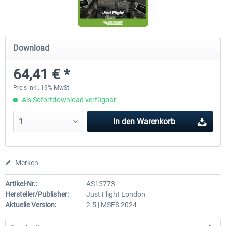
FlightSim Studio - E-Jets 170/175
Aerosoft Aircraft A340-600
Download
64,41 € *
39,95 € *
79,99 € *
Preis inkl. 19% MwSt.
Als Sofortdownload verfügbar
In den
Warenkorb
Merken
Artikel-Nr.:
AS15773
Hersteller/Publisher:
Just Flight London
Aktuelle Version:
2.5 | MSFS 2024