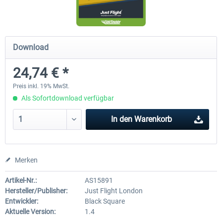
FlightSim Studio - E-Jets 170/175
Aerosoft Aircraft A340-600
Download
24,74 € *
39,95 € *
79,99 € *
Preis inkl. 19% MwSt.
Als Sofortdownload verfügbar
In den
Warenkorb
Merken
Artikel-Nr.:
AS15891
Hersteller/Publisher:
Just Flight London
Entwickler:
Black Square
Aktuelle Version:
1.4