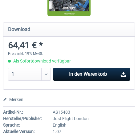
A320 Family professional Bundle
Aerosoft A320/A321 profess
Download
64,41 € *
79,95 € *
59,95 € *
Preis inkl. 19% MwSt.
Als Sofortdownload verfügbar
In den
Warenkorb
Merken
Artikel-Nr.:
AS15483
Hersteller/Publisher:
Just Flight London
Sprache:
English
Aktuelle Version:
1.07