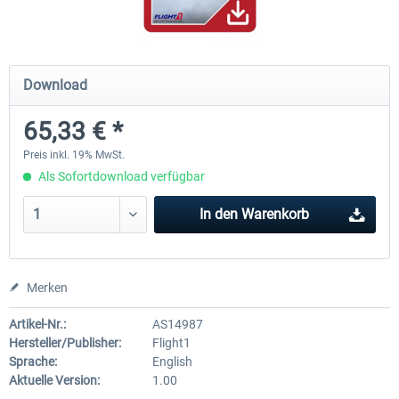
A320 Family professional Bundle
Aerosoft A320/A321 profess
Download
65,33 € *
79,95 € *
59,95 € *
Preis inkl. 19% MwSt.
Als Sofortdownload verfügbar
In den
Warenkorb
Merken
Artikel-Nr.:
AS14987
Hersteller/Publisher:
Flight1
Sprache:
English
Aktuelle Version:
1.00