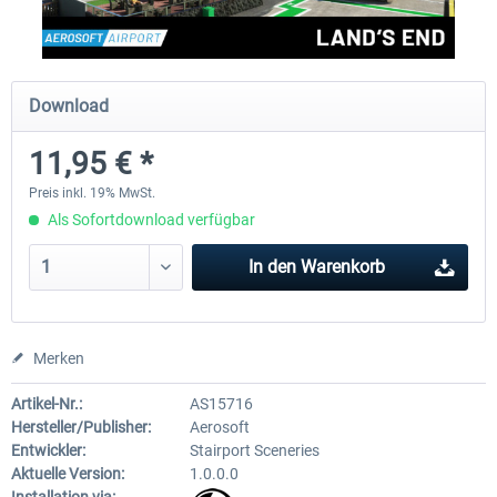
Aerosoft Mega Airport Brüssel
Aerosoft Airport Köln/Bo
Download
11,95 € *
24,95 € *
17,95 € *
Preis inkl. 19% MwSt.
Als Sofortdownload verfügbar
In den
Warenkorb
Merken
Artikel-Nr.:
AS15716
Hersteller/Publisher:
Aerosoft
Entwickler:
Stairport Sceneries
Aktuelle Version:
1.0.0.0