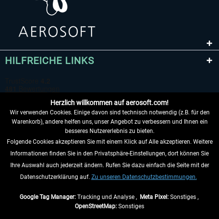
HILFREICHE LINKS
Herzlich willkommen auf aerosoft.com!
Wir verwenden Cookies. Einige davon sind technisch notwendig (z.B. für den
Warenkorb), andere helfen uns, unser Angebot zu verbessern und Ihnen ein
besseres Nutzererlebnis zu bieten.
Folgende Cookies akzeptieren Sie mit einem Klick auf Alle akzeptieren. Weitere
VERTRAG WIDERRUFEN
Informationen finden Sie in den Privatsphäre-Einstellungen, dort können Sie
Ihre Auswahl auch jederzeit ändern. Rufen Sie dazu einfach die Seite mit der
INFORMATIONEN
Datenschutzerklärung auf.
Zu unseren Datenschutzbestimmungen.
NICHTS MEHR VERPASSEN
Google Tag Manager:
Tracking und Analyse ,
Meta Pixel:
Sonstiges ,
OpenStreetMap:
Sonstiges
* Alle Preise inkl. gesetzl. Mehrwertsteuer zzgl.
Versandkosten
, wenn nicht