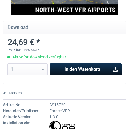
Aerosoft Mega Airport Brüssel
Aerosoft Airport Köln/Bo
Download
24,69 € *
24,95 € *
17,95 € *
Preis inkl. 19% MwSt.
Als Sofortdownload verfügbar
In den
Warenkorb
Merken
Artikel-Nr.:
AS15720
Hersteller/Publisher:
France VFR
Aktuelle Version:
1.3.0
Installation via: