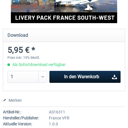
FlightSim Studio - E-Jets 170/175
Aerosoft Aircraft A340-600
Download
39,95 € *
79,99 € *
5,95 € *
Preis inkl. 19% MwSt.
Als Sofortdownload verfügbar
In den
Warenkorb
Merken
Artikel-Nr.:
AS16311
Hersteller/Publisher:
France VFR
Aktuelle Version:
1.0.0