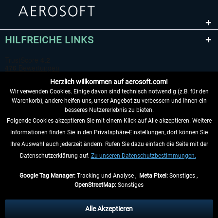
HILFREICHE LINKS
Herzlich willkommen auf aerosoft.com!
Wir verwenden Cookies. Einige davon sind technisch notwendig (z.B. für den
Warenkorb), andere helfen uns, unser Angebot zu verbessern und Ihnen ein
besseres Nutzererlebnis zu bieten.
Folgende Cookies akzeptieren Sie mit einem Klick auf Alle akzeptieren. Weitere
VERTRAG WIDERRUFEN
Informationen finden Sie in den Privatsphäre-Einstellungen, dort können Sie
Ihre Auswahl auch jederzeit ändern. Rufen Sie dazu einfach die Seite mit der
INFORMATIONEN
Datenschutzerklärung auf.
Zu unseren Datenschutzbestimmungen.
NICHTS MEHR VERPASSEN
Google Tag Manager:
Tracking und Analyse ,
Meta Pixel:
Sonstiges ,
OpenStreetMap:
Sonstiges
* Alle Preise inkl. gesetzl. Mehrwertsteuer zzgl.
Versandkosten
, wenn nicht
anders beschrieben.
Alle Akzeptieren