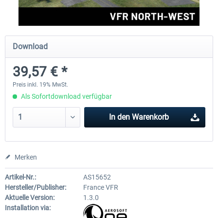
Aerosoft Mega Airport Brüssel
Aerosoft Airport Köln/Bo
Download
39,57 € *
24,95 € *
17,95 € *
Preis inkl. 19% MwSt.
Als Sofortdownload verfügbar
In den
Warenkorb
Merken
Artikel-Nr.:
AS15652
Hersteller/Publisher:
France VFR
Aktuelle Version:
1.3.0
Installation via: