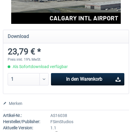
FSDG - Grönland Kulusuk MSFS
Aerosoft Airport Bonair
Download
8,99 € *
11,95 € *
23,79 € *
Preis inkl. 19% MwSt.
Als Sofortdownload verfügbar
In den
Warenkorb
Merken
Artikel-Nr.:
AS16038
Hersteller/Publisher:
FSimStudios
Aktuelle Version:
1.1