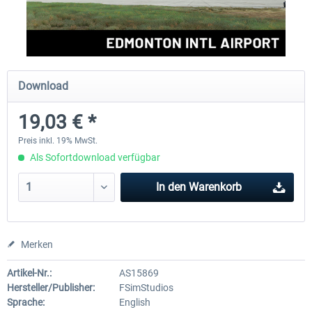
FSDG - Grönland Kulusuk MSFS
Aerosoft Airport Bonair
Download
8,99 € *
11,95 € *
19,03 € *
Preis inkl. 19% MwSt.
Als Sofortdownload verfügbar
In den
Warenkorb
Merken
Artikel-Nr.:
AS15869
Hersteller/Publisher:
FSimStudios
Sprache:
English