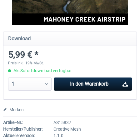
FSDG - Grönland Kulusuk MSFS
Aerosoft Airport Bonair
Download
8,99 € *
11,95 € *
5,99 € *
Preis inkl. 19% MwSt.
Als Sofortdownload verfügbar
In den
Warenkorb
Merken
Artikel-Nr.:
AS15837
Hersteller/Publisher:
Creative Mesh
Aktuelle Version:
1.1.0