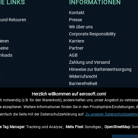
HE LINKS
INFORMATIONEN
Kontakt
und Retouren
Presse
Wir über uns
Corporate Responsibility
ieren
Karriere
eine
Partner
nloads
AGB
Zahlung und Versand
Hinweise zur Batterieentsorgung
Widerrufsrecht
Barrierefreiheit
Datenschutzerklärung
Herzlich willkommen auf aerosoft.com!
Impressum
 notwendig (z.B. für den Warenkorb), andere helfen uns, unser Angebot zu verbesse
e akzeptieren. Weitere Informationen finden Sie in den Privatsphäre-Einstellungen, 
WIDERRUFEN
einfach die Seite mit der Datenschutzerklärung auf.
Zu unseren Datenschutzbesti
e Tag Manager:
Tracking und Analyse ,
Meta Pixel:
Sonstiges ,
OpenStreetMap:
Son
e Preise inkl. gesetzl. Mehrwertsteuer zzgl.
Versandkosten
, wenn nicht anders beschr