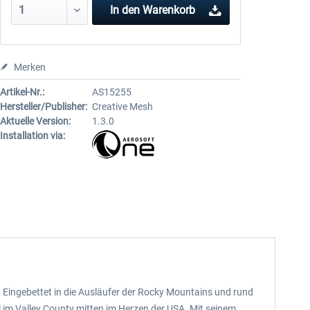
In den
Warenkorb
Merken
Artikel-Nr.:
AS15255
Hersteller/Publisher:
Creative Mesh
Aktuelle Version:
1.3.0
Installation via:
 Eingebettet in die Ausläufer der Rocky Mountains und rund
 im Valley County mitten im Herzen der USA. Mit seinem