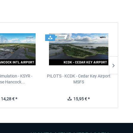
imulation - KSYR -
PILOT'S - KCDK - Cedar Key Airport
Sierra
se Hancock...
MSFS
14,28 € *
15,95 € *