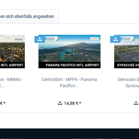
n sich ebenfalls angesehen
ion - MNMG -
CentralSim - MPPA - Panama
Sierrasim S
....
Pacifico...
Syracu
€ *
14,88 € *