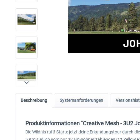
Beschreibung
Systemanforderungen
Versionshist
Produktinformationen "Creative Mesh - 3U2 Jo
Die Wildnis ruft! Starte jetzt deine Erkundungstour durch
5 Km südlich vom nur 32 Einwohner zählenden Ort Yellow Pi