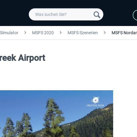
 Simulator
MSFS 2020
MSFS Szenerien
MSFS Nordam
reek Airport