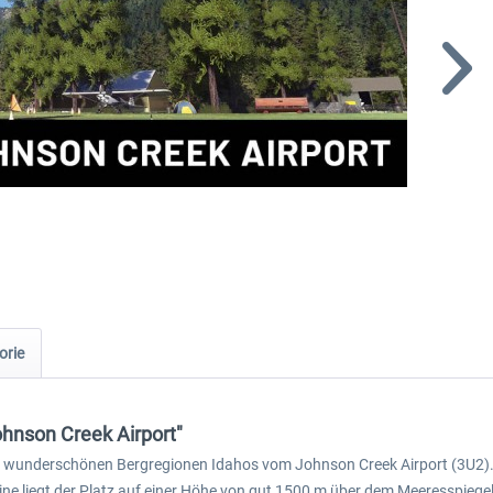
orie
hnson Creek Airport"
 die wunderschönen Bergregionen Idahos vom Johnson Creek Airport (3U2).
ne liegt der Platz auf einer Höhe von gut 1500 m über dem Meeresspiegel